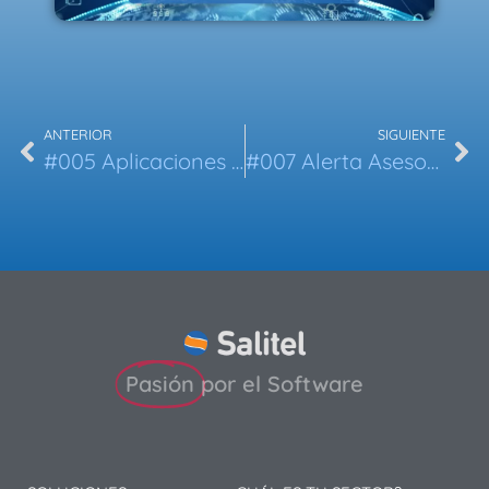
ANTERIOR
SIGUIENTE
#005 Aplicaciones Google para asesorías
#007 Alerta Asesoría: Protégete de estas amenazas
Pasión
por el Software