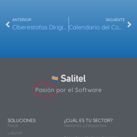
ANTERIOR
SIGUIENTE
Ciberestafas Dirigidas a Asesores y Empresas: Una Amenaza Creciente
Calendario del Contribuyente Febrero 2025
Pasión
por el Software
SOLUCIONES
¿CUÁL ES TU SECTOR?
Fiscal
Asesorías y Despachos
Laboral