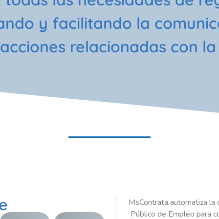
ndo y facilitando la comunic
sacciones relacionadas con la 
e
MsContrata automatiza la 
Público de Empleo para co