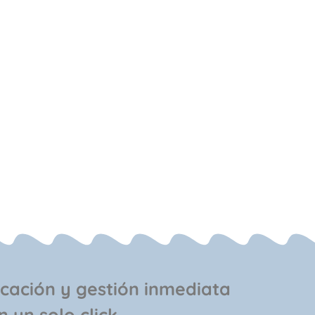
cación y gestión inmediata
 un solo click