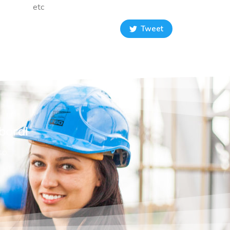
etc
Tweet
boral
so.