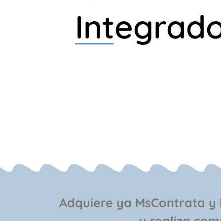
Integrad
Adquiere ya MsContrata y 
y realiza com