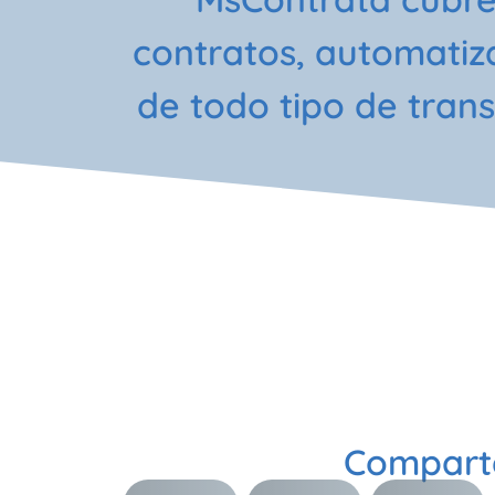
contratos, automatiza
de todo tipo de tran
Compart