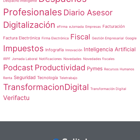
Despacho Inteligente
Profesionales
Diario Asesor
Digitalización
Facturación
eFirma
eJornada
Empresas
Fiscal
Factura Electrónica
Firma Electrónica
Gestión Empresarial
Google
Impuestos
Inteligencia Artificial
Infografía
Innovación
IRPF
Jornada Laboral
Notificaciones
Novedades
Novedades fiscales
Podcast
Productividad
Pymes
Recursos Humanos
Seguridad
Tecnología
Renta
Teletrabajo
TransformacionDigital
Transformación Digital
Verifactu