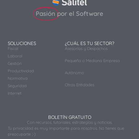
Pasión
por el Software
SOLUCIONES
¿CUÁL ES TU SECTOR?
Fiscal
Asesorías y Despachos
Laboral
Pequeña o Mediana Empresa
Gestión
Productividad
Autónomo
Normativa
Otras Entidades
Seguridad
Internet
BOLETÍN GRATUITO
Con recursos, tutoriales, estrategias y noticias.
Tu privacidad es muy importante para nosotros. No tienes que
preocuparte ;-)