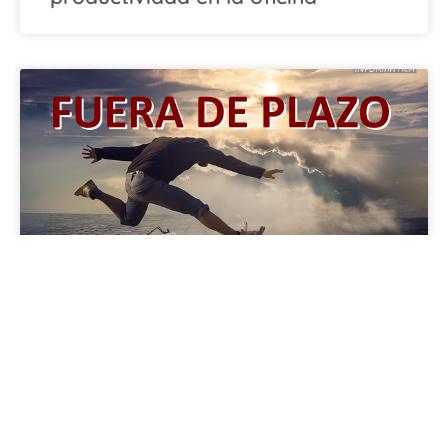
Declaraciones Fuera de Plazo
« Anterior
1
2
3
Siguiente »